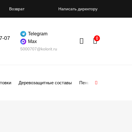
Возврат
Написать директору
Telegram
07-07
Max
5000707@kolorit.ru
товки
Деревозащитные составы
Пены
Смеси
Гипсо