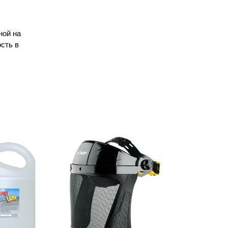
ной на
сть в