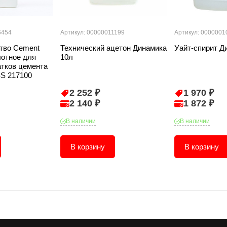
6454
Артикул: 00000011199
Артикул: 0000001
тво Cement
Технический ацетон Динамика
Уайт-спирит Д
лотное для
10л
атков цемента
S 217100
2 252 ₽
1 970 ₽
2 140 ₽
1 872 ₽
В наличии
В наличии
В корзину
В корзину