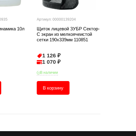
0935
Артикул: 00000139204
Артикул: 000001
инамика 10л
Щиток лицевой ЗУБР Сектор-
Перчатки ST
С экран из мелкоячеистой
рабочие искус
сетки 190х339мм 110851
зеленые XL
1 126 ₽
202 ₽
1 070 ₽
192 ₽
В наличии
В наличии
В корзину
В корзину