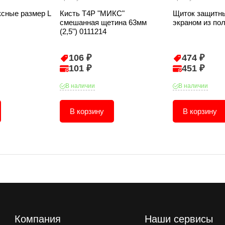
ксные размер L
Кисть T4P "МИКС"
Щиток защитн
смешанная щетина 63мм
экраном из по
(2,5") 0111214
106 ₽
474 ₽
101 ₽
451 ₽
В наличии
В наличии
В корзину
В корзину
Компания
Наши сервисы