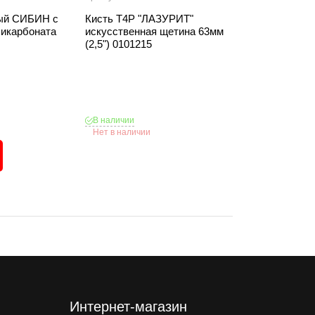
ый СИБИН с
Кисть T4P "ЛАЗУРИТ"
Кисть T4P "С
ликарбоната
искусственная щетина 63мм
плоская натур
(2,5") 0101215
100мм (4") 010
128 ₽
122 ₽
В наличии
В наличии
Нет в наличии
В корзину
Интернет-магазин