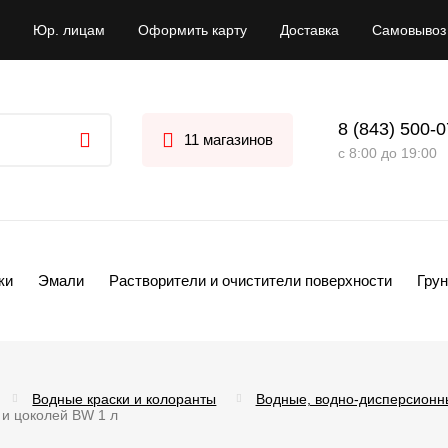
Юр. лицам
Оформить карту
Доставка
Самовывоз
8 (843) 500-
11 магазинов
с 8:00 до 19:00
ки
Эмали
Растворители и очистители поверхности
Грун
Водные краски и колоранты
Водные, водно-дисперсионн
в и цоколей BW 1 л