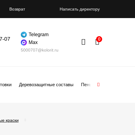
Возврат
Написать директору
Telegram
07-07
Max
5000707@kolorit.ru
товки
Деревозащитные составы
Пены
Смеси
Гипсо
ые краски