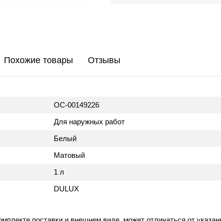
Похожие товары
Отзывы
ОС-00149226
Для наружных работ
Белый
Матовый
1 л
DULUX
омплекте поставки и внешнем виде, может отличаться от указан