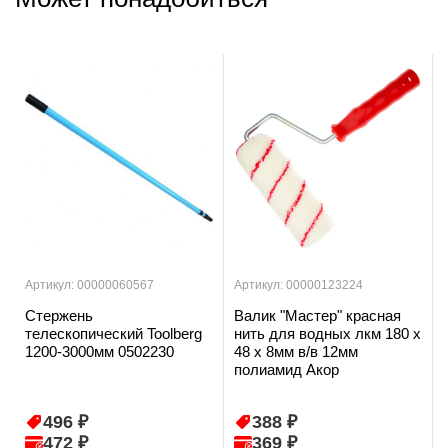
Артикул: 00000060567
Артикул: 00000123224
Стержень
Валик "Мастер" красная
телескопический Toolberg
нить для водных лкм 180 х
1200-3000мм 0502230
48 х 8мм в/в 12мм
полиамид Акор
496 ₽
388 ₽
472 ₽
369 ₽