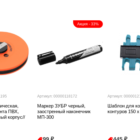
Акция - 33%
1195
Артикул: 00000118172
Артикул: 0000012
ическая,
Маркер ЗУБР черный,
Шаблон для ко
нта ПВХ,
заостренный наконечник
контуров 150 
ый корпус//
МП-300
99 ₽
445 ₽