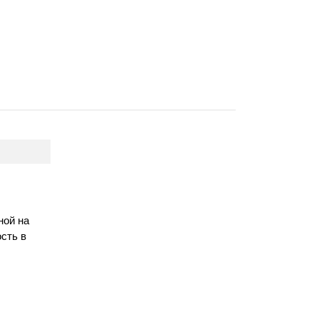
ной на
сть в