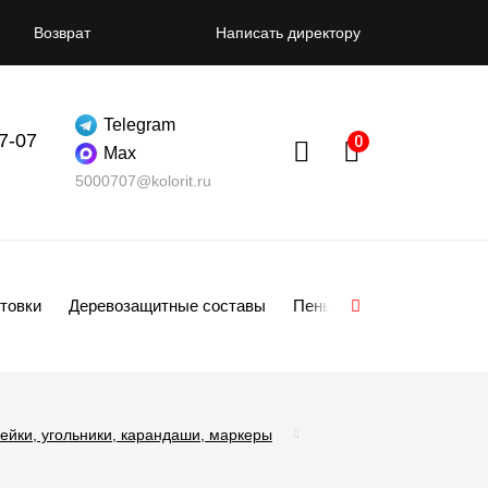
Возврат
Написать директору
Telegram
07-07
Max
5000707@kolorit.ru
товки
Деревозащитные составы
Пены
Смеси
Гипсо
ейки, угольники, карандаши, маркеры