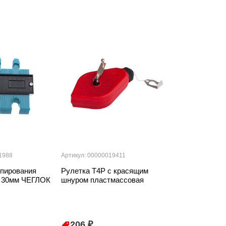
1988
Артикул: 00000019411
Артикул: 000000
пирования
Рулетка T4P с красящим
Уровень алюм
х 30мм ЧЕГЛОК
шнуром пластмассовая
скелетный 12
206 ₽
755 ₽