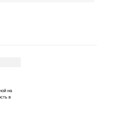
ной на
сть в