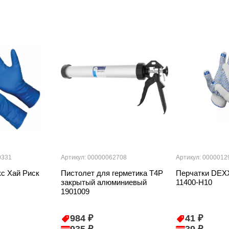
0331
Артикул: 00000062708
Артикул: 0000012
кс Хай Риск
Пистолет для герметика T4P
Перчатки DEXX
закрытый алюминиевый
11400-Н10
1901009
984 ₽
41 ₽