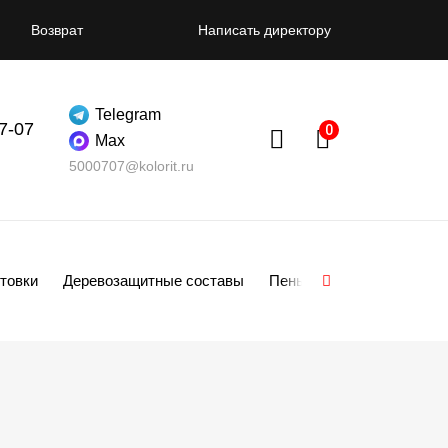
Возврат
Написать директору
Telegram
07-07
Max
5000707@kolorit.ru
товки
Деревозащитные составы
Пены
Смеси
Гипсо