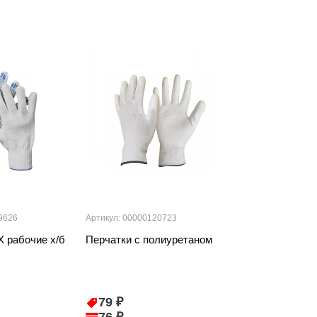
9626
Артикул: 00000120723
Артикул: 000001
 рабочие х/б
Перчатки с полиуретаном
Перчатки HIG
GRADIENT HR
79 ₽
95 ₽