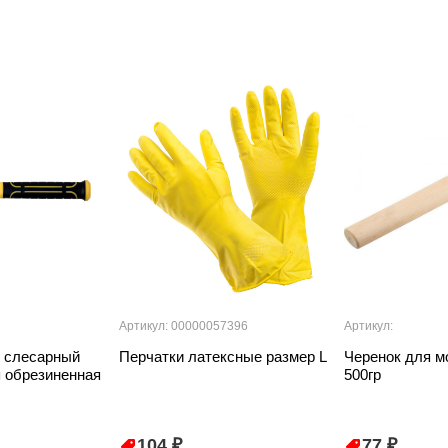
Артикул: 00000057396
Артикул:
 слесарный
Перчатки латексные размер L
Черенок для м
 обрезиненная
500гр
104 ₽
77 ₽