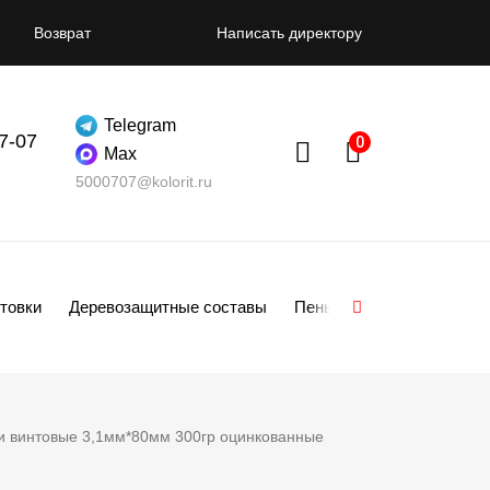
Возврат
Написать директору
Telegram
07-07
Max
5000707@kolorit.ru
товки
Деревозащитные составы
Пены
Смеси
Гипсо
и винтовые 3,1мм*80мм 300гр оцинкованные