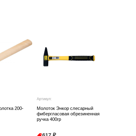
Артикул:
Артикул: 000001
олотка 200-
Молоток Энкор слесарный
Перчатки с по
фибергласовая обрезиненная
ручка 400гр
617 ₽
79 ₽