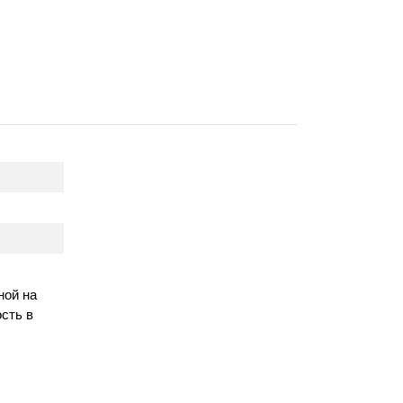
ной на
сть в