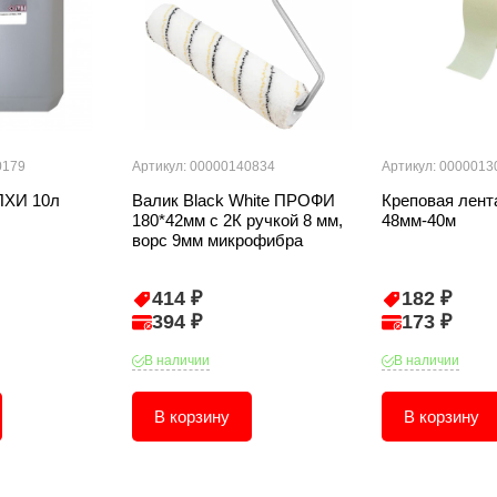
0179
Артикул: 00000140834
Артикул: 0000013
ПХИ 10л
Валик Black White ПРОФИ
Креповая лент
180*42мм с 2К ручкой 8 мм,
48мм-40м
ворс 9мм микрофибра
414 ₽
182 ₽
394 ₽
173 ₽
В наличии
В наличии
В корзину
В корзину