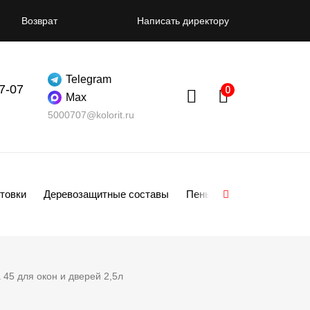
Возврат
Написать директору
Telegram
07-07
Max
5000707@kolorit.ru
товки
Деревозащитные составы
Пены
Смеси
Гипсо
45 для окон и дверей 2,5л