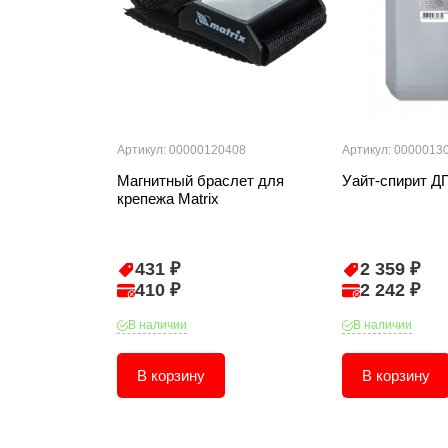
Артикул: 00000120408
Артикул: 0000013
Магнитный браслет для
Уайт-спирит Д
крепежа Matrix
431 ₽
2 359 ₽
410 ₽
2 242 ₽
В наличии
В наличии
В корзину
В корзину