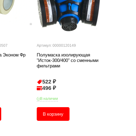
0507
Артикул: 00000120149
Артикул: 0006082
а Эконом Фр
Полумаска изолирующая
Кисть T4P "Л
"Исток-300/400" со сменными
искусственна
фильтрами
(2") 0101210
522 ₽
86 ₽
496 ₽
82 ₽
В наличии
В наличии
В корзину
В корзину