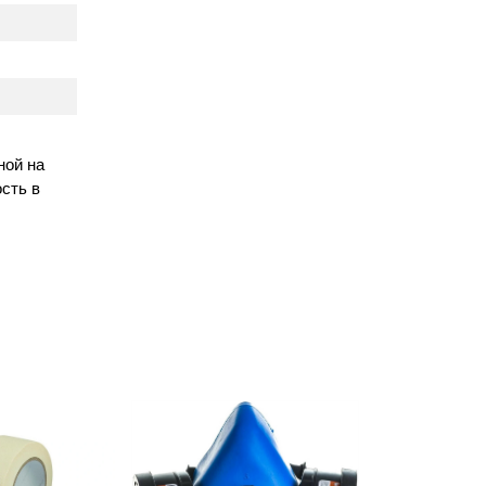
ной на
сть в