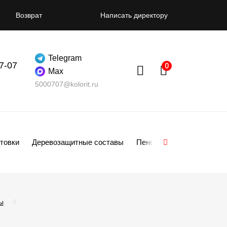
Возврат
Написать директору
Telegram
07-07
Max
5000707@kolorit.ru
товки
Деревозащитные составы
Пены
Смеси
Гипсо
ы