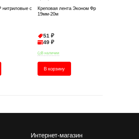
 нитриловые с
Креповая лента Эконом Фр
Перчатки ЗУБР
19мм-20м
нитриловым о
51 ₽
123 ₽
49 ₽
117 ₽
В наличии
В наличии
В корзину
В корзину
Интернет-магазин