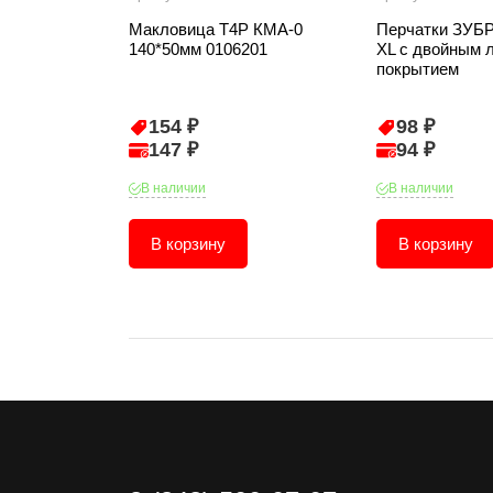
Макловица T4P КМА-0
Перчатки ЗУБР
140*50мм 0106201
XL с двойным 
покрытием
154 ₽
98 ₽
147 ₽
94 ₽
В наличии
В наличии
В корзину
В корзину