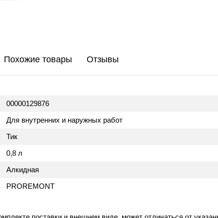
хранение и
транспортировку при
низких
температурах.
Время полного
высыхания (часы) -
Похожие товары
Отзывы
24">
00000129876
Для внутренних и наружных работ
Тик
0,8 л
Алкидная
PROREMONT
омплекте поставки и внешнем виде, может отличаться от указан