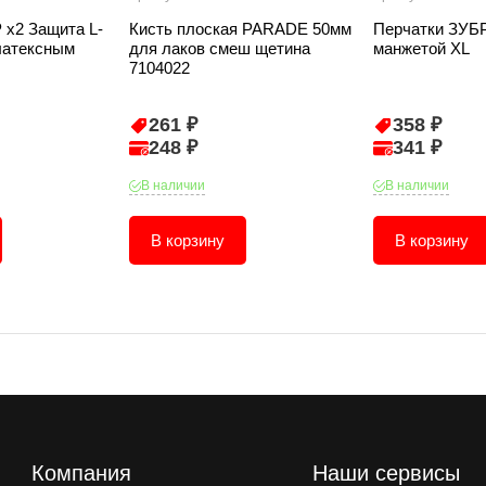
 х2 Защита L-
Кисть плоская PARADE 50мм
Перчатки ЗУБР
латексным
для лаков смеш щетина
манжетой XL
7104022
261 ₽
358 ₽
248 ₽
341 ₽
В наличии
В наличии
В корзину
В корзину
Компания
Наши сервисы