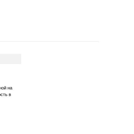
ной на
сть в