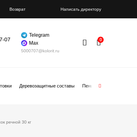
Возврат
Написать директору
Telegram
07-07
Max
5000707@kolorit.ru
товки
Деревозащитные составы
Пены
Смеси
Гипсо
ок речной 30 кг