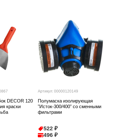
0867
Артикул: 00000120149
Артикул: 000001
бок DECOR 120
Полумаска изолирующая
Фильтр комби
ия краски
"Исток-300/400" со сменными
полумаске из
зьба
фильтрами
ИСТОК 300/400
2шт
522 ₽
395 ₽
496 ₽
376 ₽