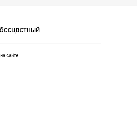
Характеристики:
 бесцветный
Состав:
синтетические
смолы,
пластификатор,
краситель
 на сайте
(кроме
бесцветного
лака),
органические
растворители.
Расход при
нанесении
кистью — 120–
150 мл/м2 при
нанесении в
один слой.
Время
высыхания:12