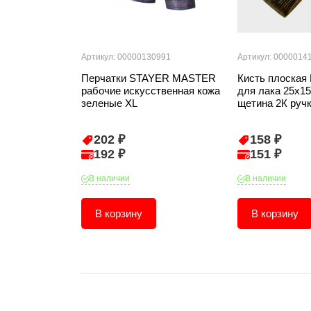
Артикул: 00000130991
Артикул: 0000014
Перчатки STAYER MASTER
Кисть плоская 
рабочие искусственная кожа
для лака 25х1
зеленые XL
щетина 2К руч
202 ₽
158 ₽
192 ₽
151 ₽
В наличии
В наличии
В корзину
В корзину