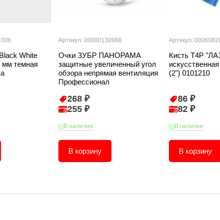
1006
Артикул: 00000130968
Артикул: 0006082
Black White
Очки ЗУБР ПАНОРАМА
Кисть T4P "Л
5 мм темная
защитные увеличенный угол
искусственная
ка
обзора непрямая вентиляция
(2") 0101210
Профессионал
268 ₽
86 ₽
255 ₽
82 ₽
В наличии
В наличии
В корзину
В корзину