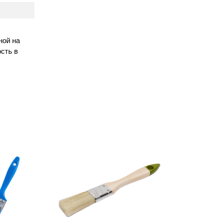
ной на
сть в