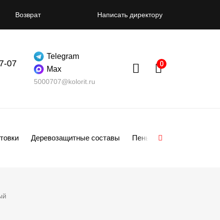
Возврат
Написать директору
Telegram
07-07
Max
5000707@kolorit.ru
товки
Деревозащитные составы
Пены
Смеси
Гипсо
ый