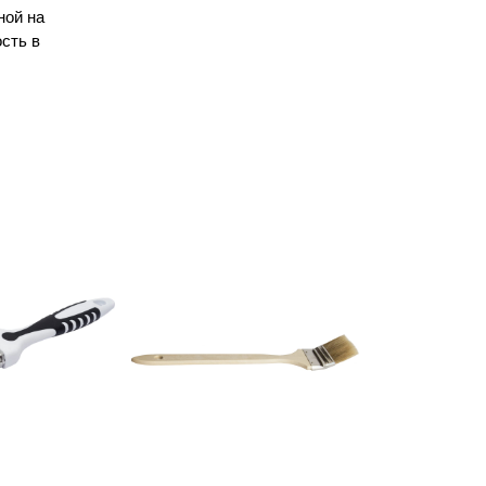
ной на
сть в