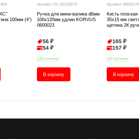
7904
Артикул: ОС-00159074
Артикул: 0000014
КС"
Ручка для мини-валика d6мм
Кисть плоская 
ина 100мм (4")
100х120мм удлин KORVUS
35х15 мм свет
0600023
щетина 2К руч
56 ₽
165 ₽
54 ₽
157 ₽
В наличии
В наличии
В корзину
В корзину