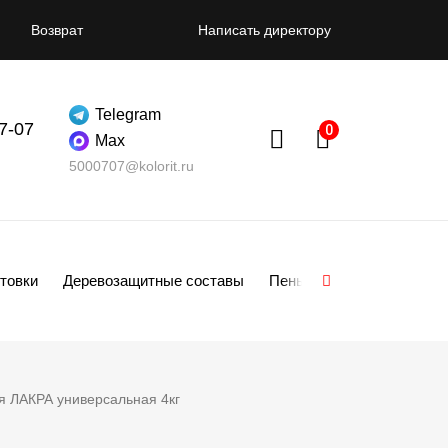
Возврат
Написать директору
Telegram
07-07
Max
5000707@kolorit.ru
товки
Деревозащитные составы
Пены
Смеси
Гипсо
я ЛАКРА универсальная 4кг