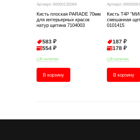
Артикул: 00000135084
Артикул: 0000006
Кисть плоская PARADE 70мм
Кисть T4P "МИ
для интерьерных красок
смешанная щет
натур щетина 7104003
0101415
583 ₽
187 ₽
554 ₽
178 ₽
В наличии
В наличии
В корзину
В корзину