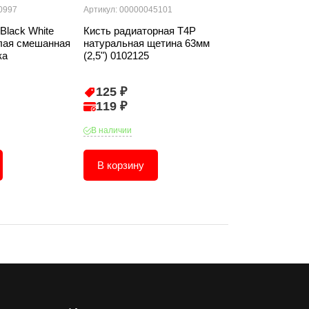
0997
Артикул: 00000045101
Артикул: 000000
Black White
Кисть радиаторная T4P
Кисть T4P "Л
лая смешанная
натуральная щетина 63мм
натуральная 
ка
(2,5") 0102125
0101315
125 ₽
377 ₽
119 ₽
359 ₽
В наличии
В наличии
В корзину
В корзину