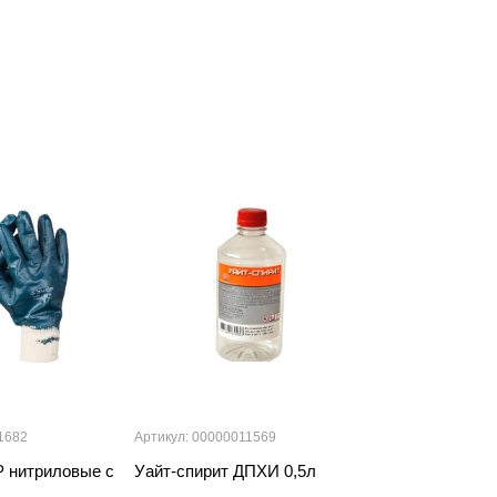
1682
Артикул: 00000011569
Артикул: 0000384
 нитриловые с
Уайт-спирит ДПХИ 0,5л
Кисть T4P "С
плоская натур