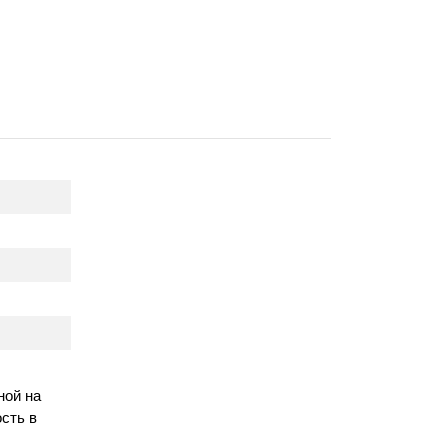
ной на
сть в