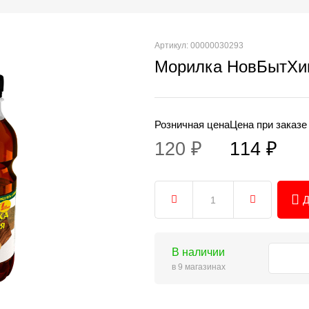
Артикул: 00000030293
Морилка НовБытХим
Розничная цена
Цена при заказе
120 ₽
114 ₽
Д
В наличии
в 9 магазинах