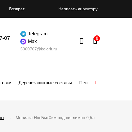
Возврат
Написать директору
Telegram
07-07
Max
5000707@kolorit.ru
товки
Деревозащитные составы
Пены
Смеси
Гипсо
ны
Морилка НовБытХим водная лимон 0,5л