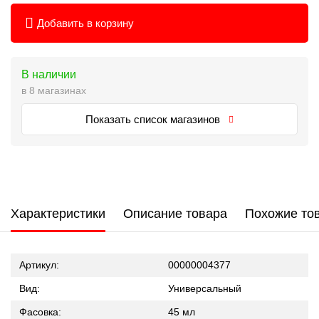
п
н
Добавить в корзину
кл
2
п
пр
В наличии
ча
в 8 магазинах
М
п
Показать список магазинов
с
д
че
Г
М
С
П
Характеристики
Описание товара
Похожие то
с
с
п
на
Артикул:
00000004377
°С
тр
Вид:
Универсальный
з
п
Фасовка:
45 мл