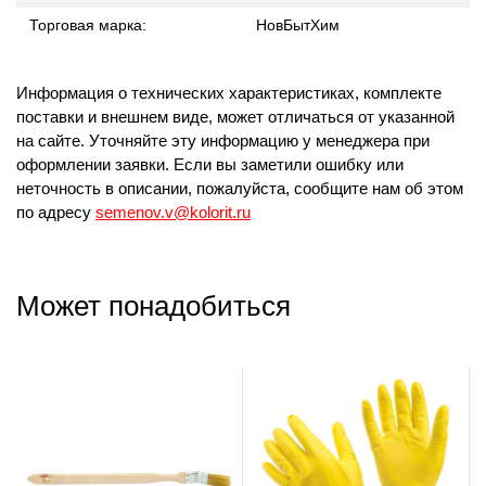
с
Торговая марка:
НовБытХим
м
1 
С
и
Информация о технических характеристиках, комплекте
м
поставки и внешнем виде, может отличаться от указанной
п
на сайте. Уточняйте эту информацию у менеджера при
че
оформлении заявки. Если вы заметили ошибку или
Ср
неточность в описании, пожалуйста, сообщите нам об этом
24
по адресу
semenov.v@kolorit.ru
Может понадобиться