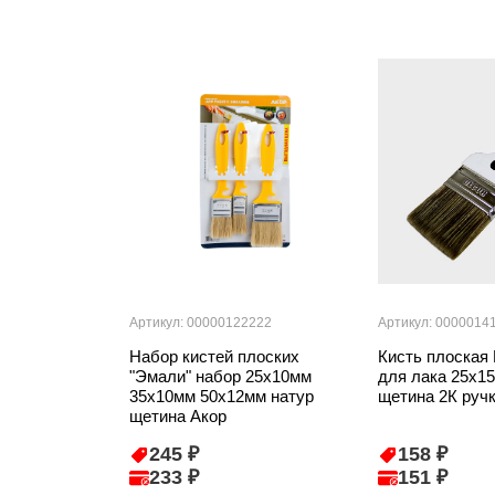
Артикул: 00000122222
Артикул: 0000014
Набор кистей плоских
Кисть плоская 
"Эмали" набор 25х10мм
для лака 25х1
35х10мм 50х12мм натур
щетина 2К руч
щетина Акор
245 ₽
158 ₽
233 ₽
151 ₽