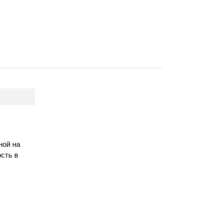
ной на
сть в