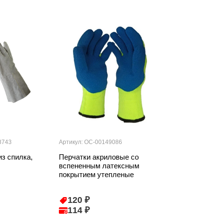
8743
Артикул: ОС-00149086
Артикул: 000001
з спилка,
Перчатки акриловые со
Перчатки лате
вспененным латексным
синие ХL
покрытием утепленые
120 ₽
46 ₽
114 ₽
44 ₽