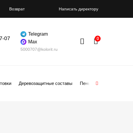
Возврат
Написать директору
Telegram
07-07
Max
5000707@kolorit.ru
товки
Деревозащитные составы
Пены
Смеси
Гипсо