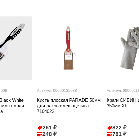
1006
Артикул: 00000135088
Артикул: 0000011
Black White
Кисть плоская PARADE 50мм
Краги СИБИН и
5 мм темная
для лаков смеш щетина
350мм XL
ка
7104022
261 ₽
822 ₽
248 ₽
781 ₽