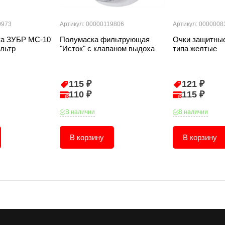
0973
Артикул: 00000119806
Артикул: 0000008
ка ЗУБР МС-10
Полумаска фильтрующая
Очки защитные
ильтр
"Исток" с клапаном выдоха
типа желтые
115 ₽
121 ₽
110 ₽
115 ₽
В наличии
В наличии
В корзину
В корзину