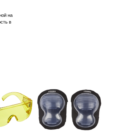
ной на
сть в