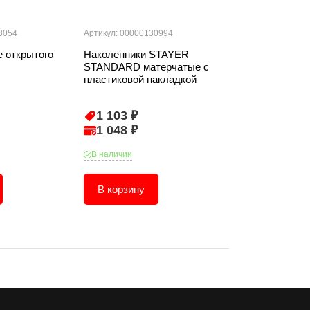
3054
Артикул: 00000130994
Артикул: 000001
 открытого
Наколенники STAYER
Щиток защитн
STANDARD матерчатые с
экраном из по
пластиковой накладкой
1 103 ₽
474 ₽
1 048 ₽
451 ₽
В наличии
В наличии
В корзину
В корзину