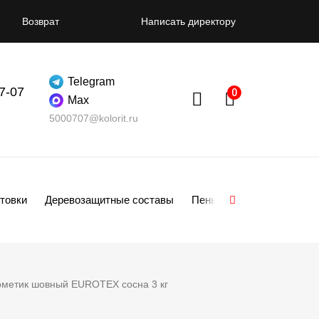
Возврат
Написать директору
Telegram
07-07
Max
5000707@kolorit.ru
товки
Деревозащитные составы
Пены
Смеси
Гипсо
рметик шовный EUROTEX сосна 3 кг