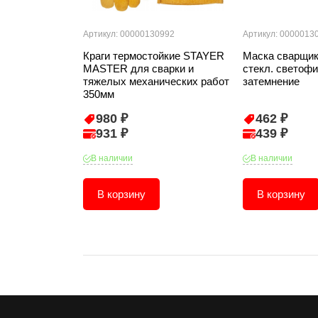
Артикул: 00000130992
Артикул: 0000013
Краги термостойкие STAYER
Маска сварщи
MASTER для сварки и
стекл. светоф
тяжелых механических работ
затемнение
350мм
980 ₽
462 ₽
931 ₽
439 ₽
В наличии
В наличии
В корзину
В корзину