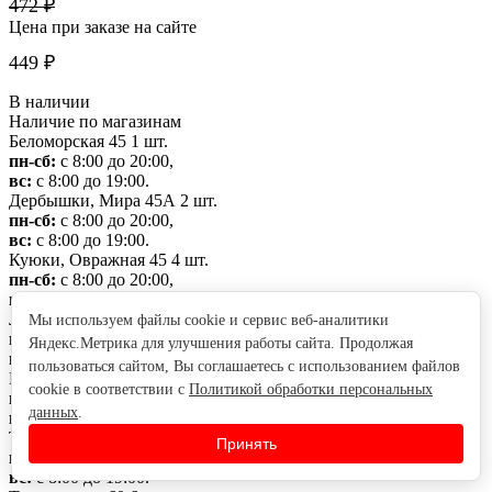
472 ₽
Цена при заказе на сайте
449 ₽
В наличии
Наличие по магазинам
Беломорская 45
1 шт.
пн-сб:
с 8:00 до 20:00,
вс:
с 8:00 до 19:00.
Дербышки, Мира 45А
2 шт.
пн-сб:
с 8:00 до 20:00,
вс:
с 8:00 до 19:00.
Куюки, Овражная 45
4 шт.
пн-сб:
с 8:00 до 20:00,
вс:
с 8:00 до 19:00.
Ленинградская 22
4 шт.
Мы используем файлы cookie и сервис веб-аналитики
пн-сб:
с 8:00 до 20:00,
Яндекс.Метрика для улучшения работы сайта. Продолжая
вс:
с 8:00 до 19:00.
пользоваться сайтом, Вы соглашаетесь с использованием файлов
Магистральная 77
2 шт.
cookie в соответствии с
Политикой обработки персональных
пн-сб:
с 8:00 до 19:00,
данных
.
вс:
с 8:00 до 17:00.
Татарстан 52
3 шт.
Принять
пн-сб:
с 8:00 до 20:00,
вс:
с 8:00 до 19:00.