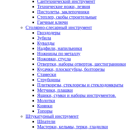
Сантехнический инструмент
Технические ножи, лезвия
Пистолеты, заклепочники
Степлер, скобы строительные
Гаечные ключи
Столярно-слесарный инструмент
Гвоздодеры
Зубила
Кувалды
Надфили, напильники
Ножницы по металлу
Ножовки, стусла
Отвертки, наборы отверток, шестигранники
Кусачки, плоскогубцы, болторезы
Стамески
Струбцины
Плиткорезы, стеклорезы и стеклодомкраты
Метчики, плашки
Ящики, сумки и наборы инструментов.
Молотки
Киянки
Топоры
Штукатурный инструмент
Шпатели
Мастерки, кельмы, терки, гладилки