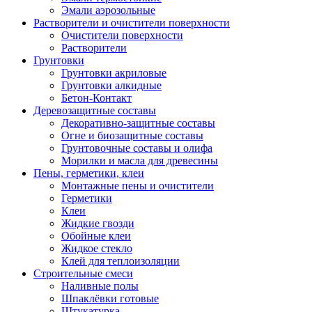
Эмали аэрозольные
Растворители и очистители поверхности
Очистители поверхности
Растворители
Грунтовки
Грунтовки акриловые
Грунтовки алкидные
Бетон-Контакт
Деревозащитные составы
Декоративно-защитные составы
Огне и биозащитные составы
Грунтовочные составы и олифа
Морилки и масла для древесины
Пены, герметики, клеи
Монтажные пены и очистители
Герметики
Клеи
Жидкие гвозди
Обойные клеи
Жидкое стекло
Клей для теплоизоляции
Строительные смеси
Наливные полы
Шпаклёвки готовые
Штукатурка