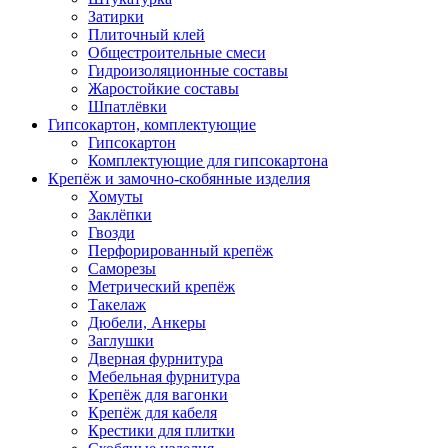
Затирки
Плиточный клей
Общестроительные смеси
Гидроизоляционные составы
Жаростойкие составы
Шпатлёвки
Гипсокартон, комплектующие
Гипсокартон
Комплектующие для гипсокартона
Крепёж и замочно-скобянные изделия
Хомуты
Заклёпки
Гвозди
Перфорированный крепёж
Саморезы
Метрический крепёж
Такелаж
Дюбели, Анкеры
Заглушки
Дверная фурнитура
Мебельная фурнитура
Крепёж для вагонки
Крепёж для кабеля
Крестики для плитки