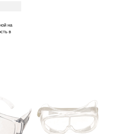
ной на
сть в