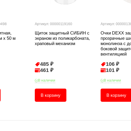
0498
Артикул: 00000119160
Артикул: 0000013
итная,
Щиток защитный СИБИН с
Очки DEXX за
 х 50 м
экраном из поликарбоната,
прозрачные ш
храповый механизм
монолинза с д
боковой защит
вентиляцией
485 ₽
106 ₽
461 ₽
101 ₽
В наличии
В наличии
В корзину
В корзину