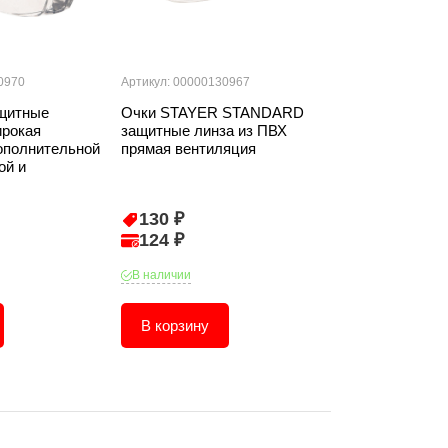
0970
Артикул: 00000130967
Артикул: 000001
щитные
Очки STAYER STANDARD
Маска сварщи
ирокая
защитные линза из ПВХ
13, автомат. 
ополнительной
прямая вентиляция
ой и
130 ₽
1 635 ₽
124 ₽
1 554 ₽
В наличии
В наличии
В корзину
В корзину