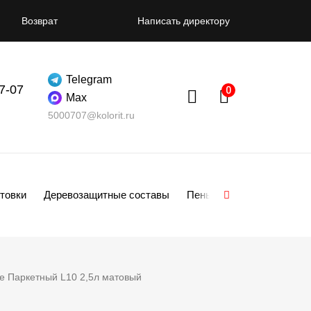
Возврат
Написать директору
Telegram
07-07
Max
5000707@kolorit.ru
товки
Деревозащитные составы
Пены
Смеси
Гипсо
e Паркетный L10 2,5л матовый