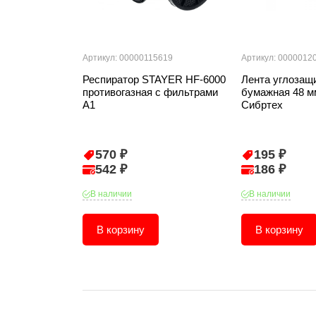
Артикул: 00000115619
Артикул: 0000012
Респиратор STAYER HF-6000
Лента углозащ
противогазная с фильтрами
бумажная 48 мм
А1
Сибртех
570 ₽
195 ₽
542 ₽
186 ₽
В наличии
В наличии
В корзину
В корзину