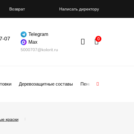
Возврат
Написать директору
Telegram
07-07
Max
5000707@kolorit.ru
товки
Деревозащитные составы
Пены
Смеси
Гипсо
ые краски