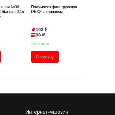
вочная №36
Полумаска фильтрующая
Полумаска ф
l Standart 0,1л
DEXX с клапаном
DEXX У2-К FF
ь
103 ₽
118 ₽
98 ₽
113 ₽
В наличии
В наличии
В корзину
В корзину
Интернет-магазин