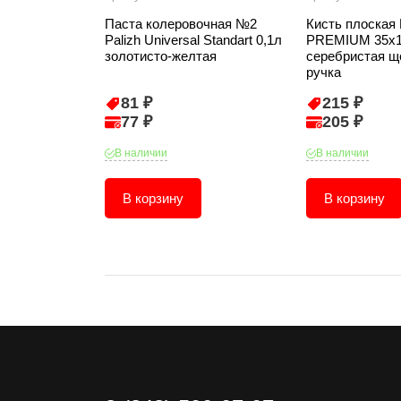
Паста колеровочная №2
Кисть плоская 
Palizh Universal Standart 0,1л
PREMIUM 35х1
золотисто-желтая
серебристая щ
ручка
81 ₽
215 ₽
77 ₽
205 ₽
В наличии
В наличии
В корзину
В корзину