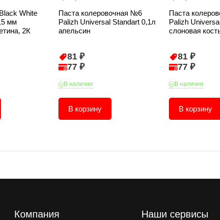
Black White
Паста колеровочная №6
Паста колеро
5 мм
Palizh Universal Standart 0,1л
Palizh Universa
етина, 2К
апельсин
слоновая кост
81 ₽
81 ₽
77 ₽
77 ₽
В наличии
В наличии
В корзину
В корзину
Компания
Наши сервисы