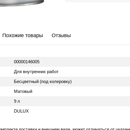
Похожие товары
Отзывы
00000146005
Для внутренних работ
Бесцветный (под колеровку)
Матовый
9 л
DULUX
омплекте поставки и внешнем виде, может отличаться от указан