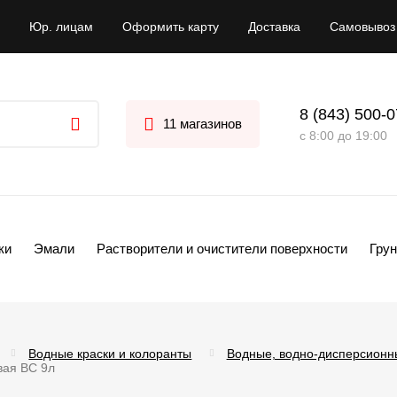
Юр. лицам
Оформить карту
Доставка
Самовывоз
8 (843) 500-
11 магазинов
с 8:00 до 19:00
ки
Эмали
Растворители и очистители поверхности
Грун
Водные краски и колоранты
Водные, водно-дисперсионн
вая BС 9л