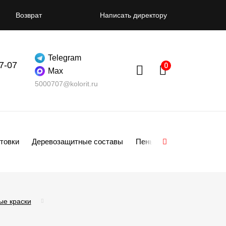
Возврат
Написать директору
Telegram
07-07
Max
5000707@kolorit.ru
товки
Деревозащитные составы
Пены
Смеси
Гипсо
ые краски