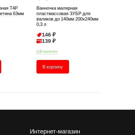
рная T4P
Ванночка малярная
Краска колеро
етина 63мм
пластмассовая ЗУБР для
сиреневая 0,2
валиков до 140мм 200х240мм
0,3 л
146 ₽
223 ₽
139 ₽
212 ₽
В наличии
В наличии
В корзину
В корзину
Интернет-магазин