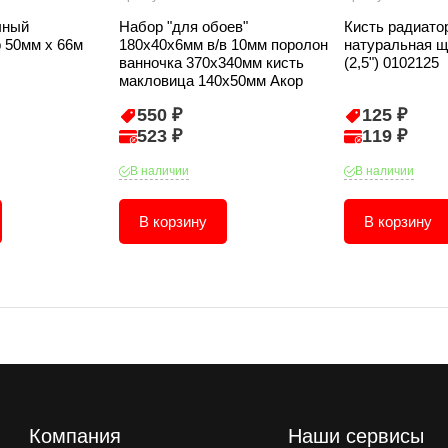
чный
Набор "для обоев"
Кисть радиато
 50мм х 66м
180х40х6мм в/в 10мм поролон
натуральная щ
ванночка 370х340мм кисть
(2,5") 0102125
макловица 140х50мм Акор
550 ₽
125 ₽
523 ₽
119 ₽
В наличии
В наличии
В корзину
В корзину
Компания
Наши сервисы