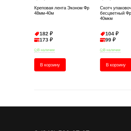
Креповая лента Эконом Фр
Скотч упаково
48мм-40м
бесцветный Фр
40мкм
182 ₽
104 ₽
173 ₽
99 ₽
В наличии
В наличии
В корзину
В корзину