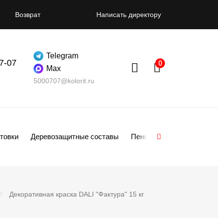
Возврат
Написать директору
Telegram
07-07
Max
5000707@kolorit.ru
товки
Деревозащитные составы
Пены
Смеси
Гипсо
Декоративная краска DALI "Фактура" 15 кг