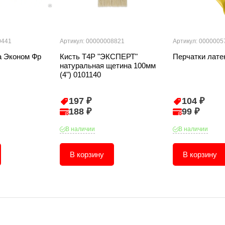
0441
Артикул: 00000008821
Артикул: 0000005
а Эконом Фр
Кисть T4P "ЭКСПЕРТ"
Перчатки лате
натуральная щетина 100мм
(4") 0101140
197 ₽
104 ₽
188 ₽
99 ₽
В наличии
В наличии
В корзину
В корзину