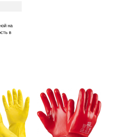
ной на
сть в