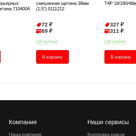
ерьерных
смешанная щетина 38мм
T4P 18/180/48
етина 7104004
(1,5") 0111212
72 ₽
327 ₽
69 ₽
311 ₽
В наличии
В наличии
В корзину
В корзину
Компания
Наши сервисы
Наша компания
Колеровка красок