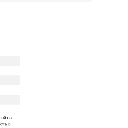
ной на
сть в