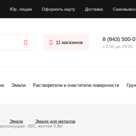
Юр. лицам
Оформить карту
Доставка
Самовывоз
8 (843) 500-
11 магазинов
с 8:00 до 19:00
ки
Эмали
Растворители и очистители поверхности
Грун
Эмали
Эмали для металла
росохнущая -30С, желтая 0,8кг