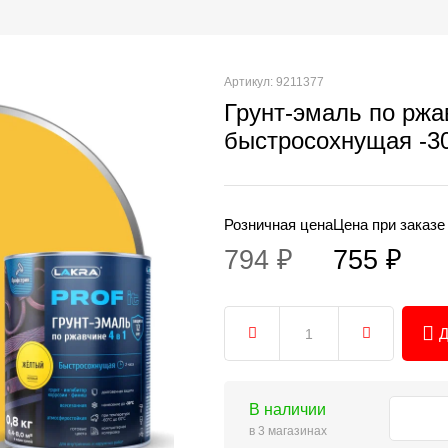
Артикул: 9211377
Грунт-эмаль по ржа
быстросохнущая -30
Розничная цена
Цена при заказе
794 ₽
755 ₽
Д
В наличии
в 3 магазинах