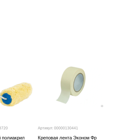
8720
Артикул: 00000130441
Артикул:
 полиакрил
Креповая лента Эконом Фр
Технический а