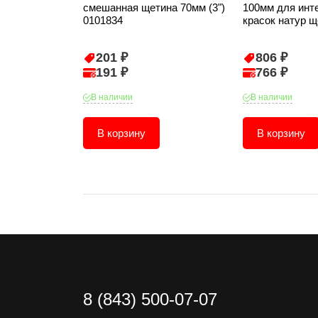
смешанная щетина 70мм (3")
100мм для инт
0101834
красок натур щ
201 ₽
806 ₽
191 ₽
766 ₽
В наличии
В наличии
В корзину
В корзину
8 (843) 500-07-07