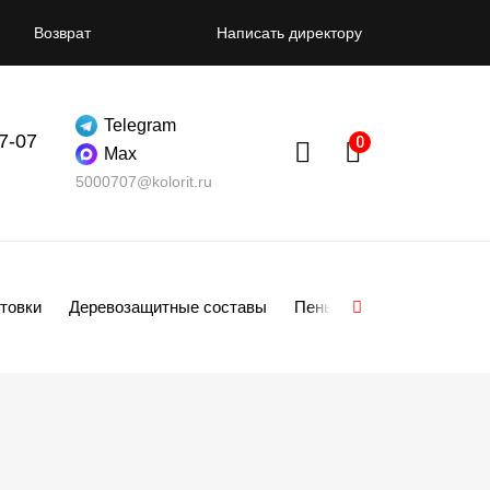
Возврат
Написать директору
Telegram
07-07
Max
5000707@kolorit.ru
товки
Деревозащитные составы
Пены
Смеси
Гипсо