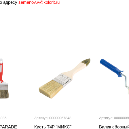
по адресу
semenov.v@kolorit.ru
5085
Артикул: 00000067848
Артикул: 0000008
я PARADE
Кисть T4P "МИКС"
Валик сборный