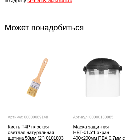
по адресу
semenov.v@kolorit.ru
Может понадобиться
Артикул: 00000089148
Артикул: 00000130985
Кисть T4P плоская
Маска защитная
светлая натуральная
НБТ-01.У1 экран
щетина 50мм (2") 0101803
400х200мм ПВХ 0,7мм с